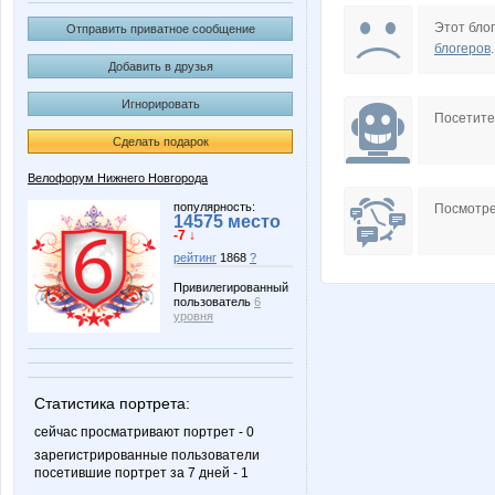
zverek
ольгунч
Этот блог
Отправить приватное сообщение
блогеров
.
Добавить в друзья
Игнорировать
Снеженика
Супер
Посетит
Сделать подарок
Велофорум Нижнего Новгорода
популярность:
Посмотре
14575 место
-7 ↓
рейтинг
1868
?
Привилегированный
пользователь
6
уровня
Статистика портрета:
сейчас просматривают портрет - 0
зарегистрированные пользователи
посетившие портрет за 7 дней - 1