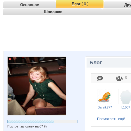
Блог
( 0 )
Основное
Др
Шпионаж
Блог
6
Barsik777
L1007
Посмотреть ещё
Портрет заполнен на 67 %