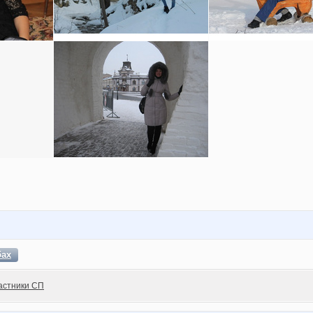
бах
астники СП