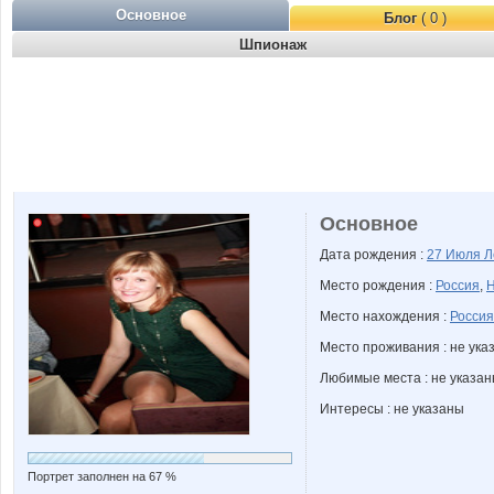
Основное
Блог
( 0 )
Шпионаж
Основное
Дата рождения :
27 Июля
Л
Место рождения :
Россия
,
Н
Место нахождения :
Россия
Место проживания : не ука
Любимые места : не указа
Интересы : не указаны
Портрет заполнен на 67 %