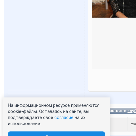
Статистика портрета:
На информационном ресурсе применяются
сейчас просматривают портрет - 0
Lvitca состоит в
клу
cookie-файлы. Оставаясь на сайте, вы
зарегистрированные пользователи
подтверждаете свое
согласие
на их
посетившие портрет за 7 дней - 1
использование.
Уч