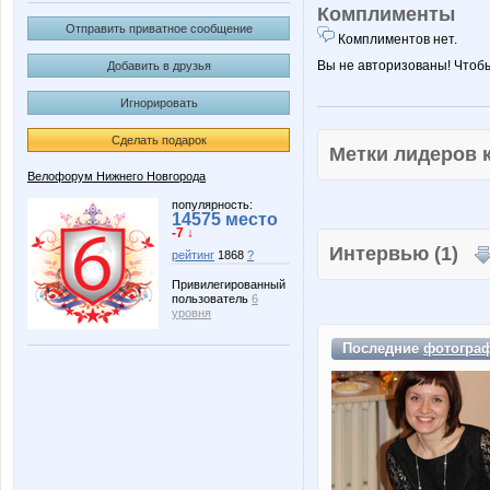
Комплименты
Отправить приватное сообщение
Комплиментов нет.
Вы не авторизованы! Чтоб
Добавить в друзья
Игнорировать
Сделать подарок
Метки лидеров
Велофорум Нижнего Новгорода
популярность:
14575 место
-7 ↓
Интервью (1)
рейтинг
1868
?
Привилегированный
пользователь
6
уровня
Последние
фотогра