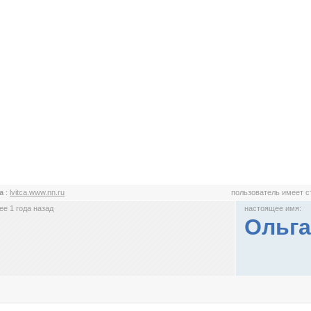
ca
:
lvitca.www.nn.ru
пользователь имеет 
е 1 года назад
настоящее имя:
Ольга